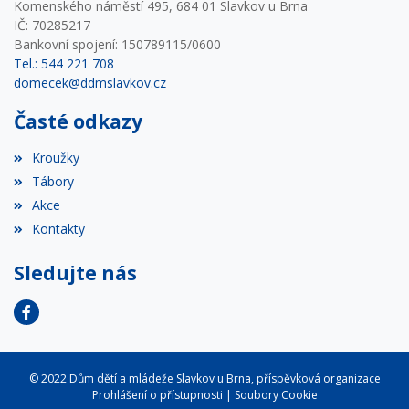
Komenského náměstí 495, 684 01 Slavkov u Brna
IČ: 70285217
Bankovní spojení: 150789115/0600
Tel.: 544 221 708
domecek@ddmslavkov.cz
Časté odkazy
Kroužky
Tábory
Akce
Kontakty
Sledujte nás
© 2022 Dům dětí a mládeže Slavkov u Brna, příspěvková organizace
Prohlášení o přístupnosti
|
Soubory Cookie